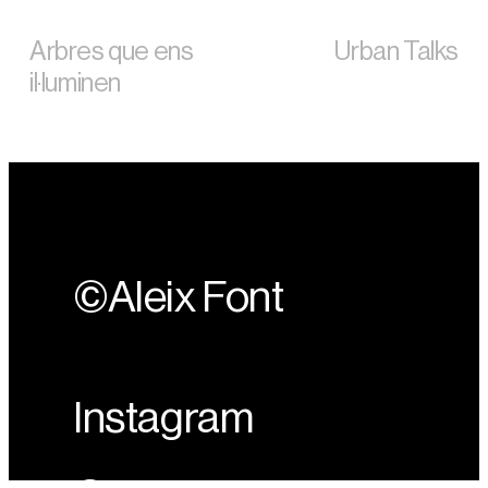
Arbres que ens
Urban Talks
il·luminen
©Aleix Font
Instagram