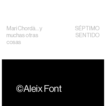
Mari Chordà… y
SÉPTIMO
muchas otras
SENTIDO
cosas
©Aleix Font