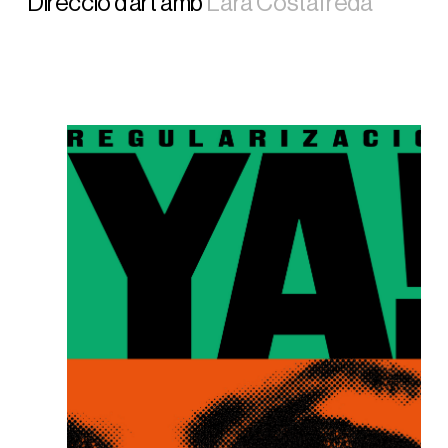
Direcció d’art amb
Lara Costafreda