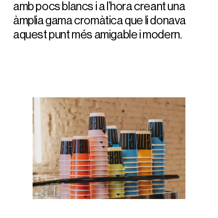
amb pocs blancs i a l’hora creant una
àmplia gama cromàtica que li donava
aquest punt més amigable i modern.