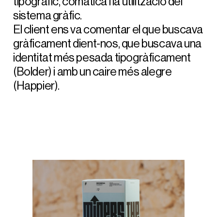
tipogràfic, comàtica i la utilització del
sistema gràfic.
El client ens va comentar el que buscava
gràficament dient-nos, que buscava una
identitat més pesada tipogràficament
(Bolder) i amb un caire més alegre
(Happier).