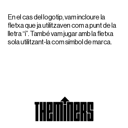
En el cas del logotip, vam incloure la
fletxa que ja utilitzaven com a punt de la
lletra “i”. També vam jugar amb la fletxa
sola utilitzant-la com símbol de marca.